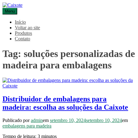
Pular
para
Menu
Caixote
Blog – Caixote
o
conteúdo
Início
Voltar ao site
Produtos
Contato
Tag:
soluções personalizadas de
madeira para embalagens
Distribuidor de embalagens para
madeira: escolha as soluções da Caixote
Publicado por
admin
em
setembro 10, 2024
setembro 10, 2024
em
embalagens para madeira
Tempo de leitura:
3
minutos