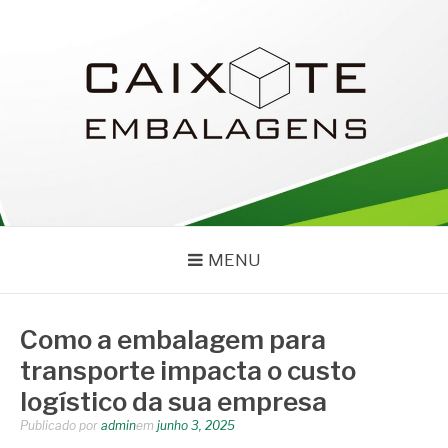
Pular
para
o
conteúdo
CAIXOTE
Blog – Caixote
MENU
Como a embalagem para
transporte impacta o custo
logístico da sua empresa
Publicado por
admin
em
junho 3, 2025