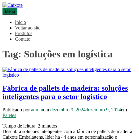
Pular
para
Menu
Caixote
Blog – Caixote
o
conteúdo
Início
Voltar ao site
Produtos
Contato
Tag:
Soluções em logística
Fábrica de pallets de madeira: soluções
inteligentes para o setor logístico
Publicado por
admin
em
dezembro 9, 2024
dezembro 9, 2024
em
Paletes
Tempo de leitura:
2
minutos
Descubra soluções inteligentes com a fábrica de pallets de madeira
Caixote Embalagens, líder há 44 anos em personalização e