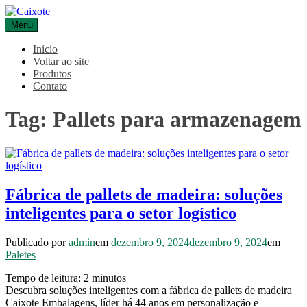
Pular
para
Menu
Caixote
Blog – Caixote
o
conteúdo
Início
Voltar ao site
Produtos
Contato
Tag:
Pallets para armazenagem
Fábrica de pallets de madeira: soluções
inteligentes para o setor logístico
Publicado por
admin
em
dezembro 9, 2024
dezembro 9, 2024
em
Paletes
Tempo de leitura:
2
minutos
Descubra soluções inteligentes com a fábrica de pallets de madeira
Caixote Embalagens, líder há 44 anos em personalização e