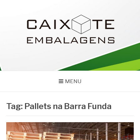
Pular
para
o
conteúdo
CAIXOTE
Blog – Caixote
MENU
Tag:
Pallets na Barra Funda