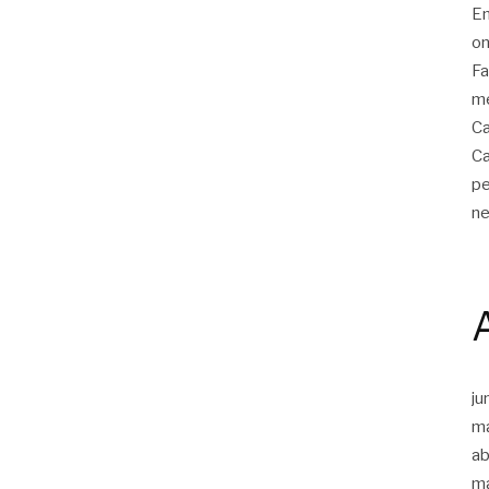
Em
on
Fa
me
Ca
Ca
pe
ne
ju
m
ab
m