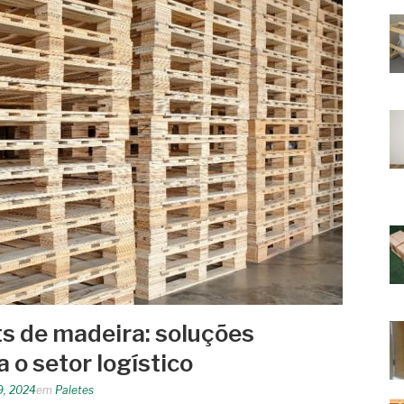
ts de madeira: soluções
a o setor logístico
9, 2024
em
Paletes