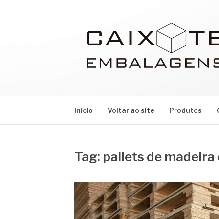
Pular
para
o
conteúdo
CAIXOTE
Blog – Caixote
Início
Voltar ao site
Produtos
Tag:
pallets de madeira