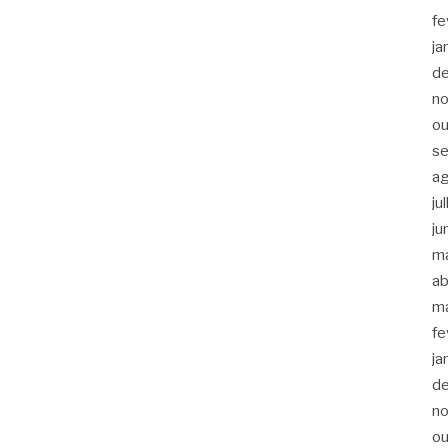
fe
ja
d
n
ou
s
a
ju
ju
m
ab
m
fe
ja
d
n
ou