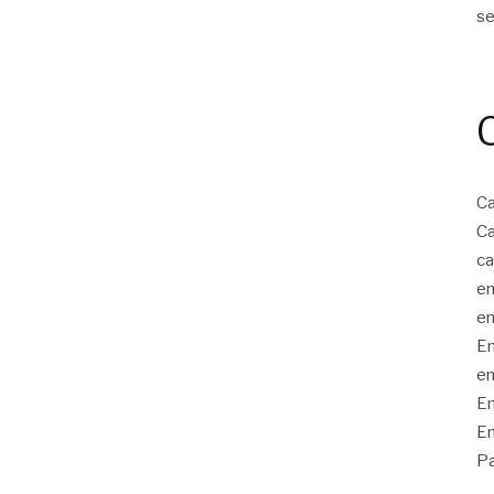
s
Ca
Ca
ca
em
em
Em
em
En
En
Pa