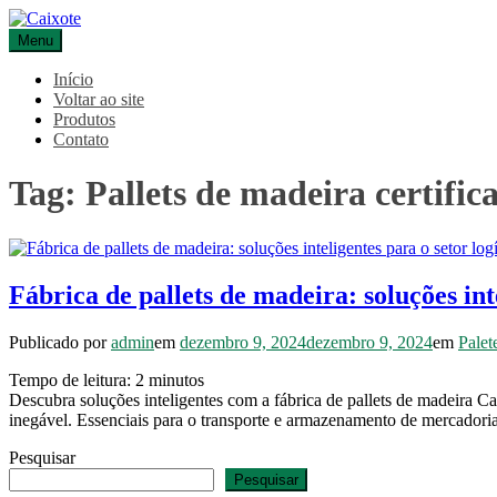
Pular
para
Menu
Caixote
Blog – Caixote
o
conteúdo
Início
Voltar ao site
Produtos
Contato
Tag:
Pallets de madeira certific
Fábrica de pallets de madeira: soluções inte
Publicado por
admin
em
dezembro 9, 2024
dezembro 9, 2024
em
Palet
Tempo de leitura:
2
minutos
Descubra soluções inteligentes com a fábrica de pallets de madeira C
inegável. Essenciais para o transporte e armazenamento de mercador
Pesquisar
Pesquisar