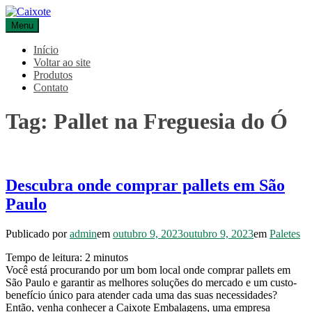
Pular
para
Menu
Caixote
Blog – Caixote
o
conteúdo
Início
Voltar ao site
Produtos
Contato
Tag:
Pallet na Freguesia do Ó
Descubra onde comprar pallets em São
Paulo
Publicado por
admin
em
outubro 9, 2023
outubro 9, 2023
em
Paletes
Tempo de leitura:
2
minutos
Você está procurando por um bom local onde comprar pallets em
São Paulo e garantir as melhores soluções do mercado e um custo-
benefício único para atender cada uma das suas necessidades?
Então, venha conhecer a Caixote Embalagens, uma empresa