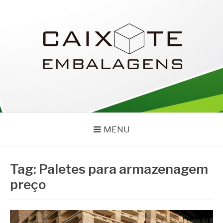
Pular
para
o
conteúdo
CAIXOTE
Blog – Caixote
MENU
Tag:
Paletes para armazenagem
preço