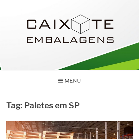
Pular
para
o
conteúdo
CAIXOTE
Blog – Caixote
MENU
Tag:
Paletes em SP