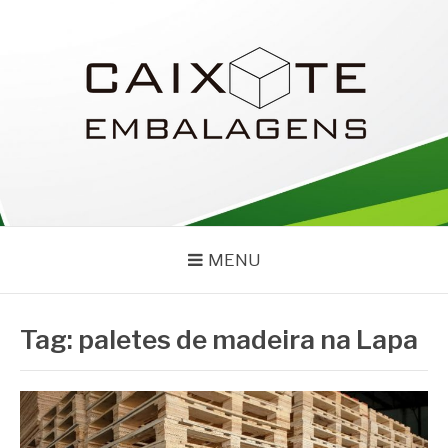
Pular
para
o
conteúdo
CAIXOTE
Blog – Caixote
MENU
Tag:
paletes de madeira na Lapa