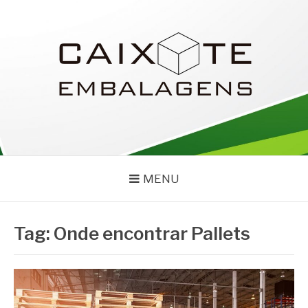
Pular
para
o
conteúdo
CAIXOTE
Blog – Caixote
MENU
Tag:
Onde encontrar Pallets