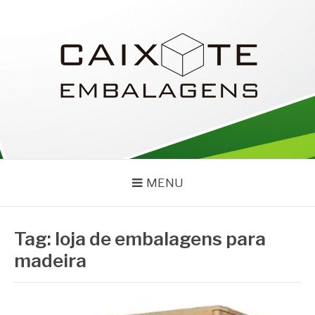
Pular
para
o
conteúdo
CAIXOTE
Blog – Caixote
MENU
Tag:
loja de embalagens para
madeira