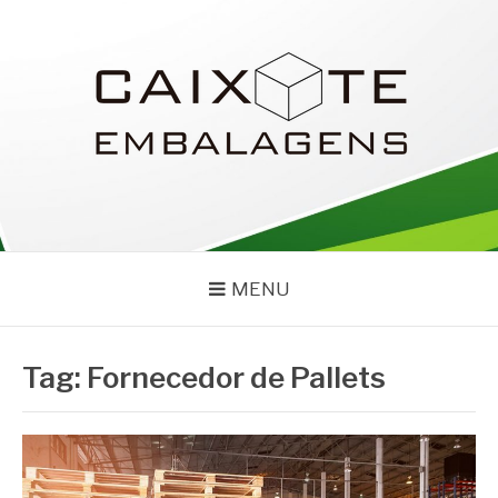
Pular
para
o
conteúdo
CAIXOTE
Blog – Caixote
MENU
Tag:
Fornecedor de Pallets