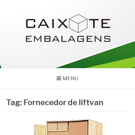
Pular
para
o
conteúdo
CAIXOTE
Blog – Caixote
MENU
Tag:
Fornecedor de liftvan