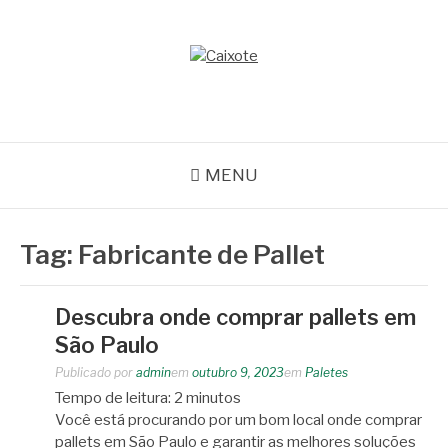
Pular
para
o
CAIXOTE
conteúdo
Blog – Caixote
MENU
Tag:
Fabricante de Pallet
Descubra onde comprar pallets em
São Paulo
Publicado por
admin
em
outubro 9, 2023
em
Paletes
Tempo de leitura:
2
minutos
Você está procurando por um bom local onde comprar
pallets em São Paulo e garantir as melhores soluções