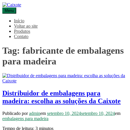
Pular
para
Menu
Caixote
Blog – Caixote
o
conteúdo
Início
Voltar ao site
Produtos
Contato
Tag:
fabricante de embalagens
para madeira
Distribuidor de embalagens para
madeira: escolha as soluções da Caixote
Publicado por
admin
em
setembro 10, 2024
setembro 10, 2024
em
embalagens para madeira
Tempo de leitura:
3
minutos