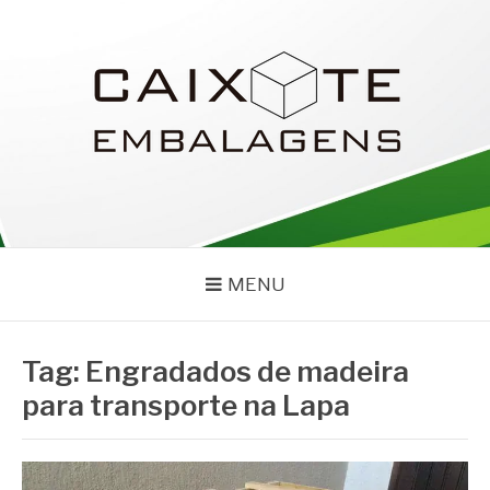
Pular
para
o
conteúdo
CAIXOTE
Blog – Caixote
MENU
Tag:
Engradados de madeira
para transporte na Lapa