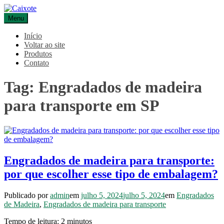
Pular
para
Menu
Caixote
Blog – Caixote
o
conteúdo
Início
Voltar ao site
Produtos
Contato
Tag:
Engradados de madeira
para transporte em SP
Engradados de madeira para transporte:
por que escolher esse tipo de embalagem?
Publicado por
admin
em
julho 5, 2024
julho 5, 2024
em
Engradados
de Madeira
,
Engradados de madeira para transporte
Tempo de leitura:
2
minutos