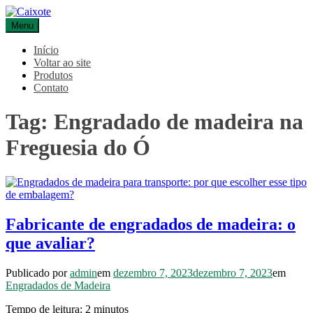
Pular
para
Menu
Caixote
Blog – Caixote
o
conteúdo
Início
Voltar ao site
Produtos
Contato
Tag:
Engradado de madeira na
Freguesia do Ó
Fabricante de engradados de madeira: o
que avaliar?
Publicado por
admin
em
dezembro 7, 2023
dezembro 7, 2023
em
Engradados de Madeira
Tempo de leitura:
2
minutos