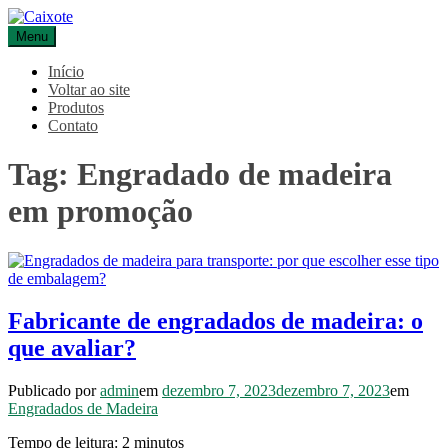
Pular
para
Menu
Caixote
Blog – Caixote
o
conteúdo
Início
Voltar ao site
Produtos
Contato
Tag:
Engradado de madeira
em promoção
Fabricante de engradados de madeira: o
que avaliar?
Publicado por
admin
em
dezembro 7, 2023
dezembro 7, 2023
em
Engradados de Madeira
Tempo de leitura:
2
minutos