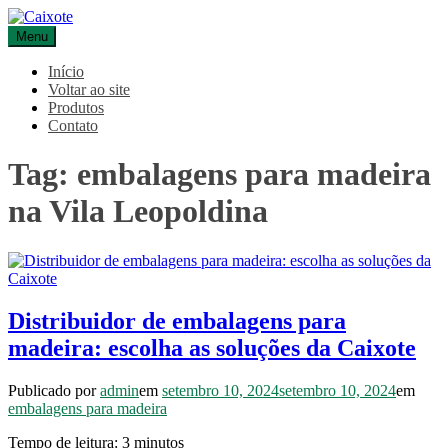
Pular
para
Menu
Caixote
Blog – Caixote
o
conteúdo
Início
Voltar ao site
Produtos
Contato
Tag:
embalagens para madeira
na Vila Leopoldina
Distribuidor de embalagens para
madeira: escolha as soluções da Caixote
Publicado por
admin
em
setembro 10, 2024
setembro 10, 2024
em
embalagens para madeira
Tempo de leitura:
3
minutos