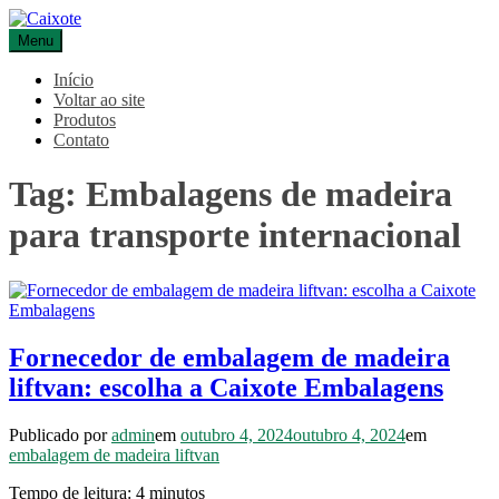
Pular
para
Menu
Caixote
Blog – Caixote
o
conteúdo
Início
Voltar ao site
Produtos
Contato
Tag:
Embalagens de madeira
para transporte internacional
Fornecedor de embalagem de madeira
liftvan: escolha a Caixote Embalagens
Publicado por
admin
em
outubro 4, 2024
outubro 4, 2024
em
embalagem de madeira liftvan
Tempo de leitura:
4
minutos