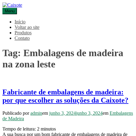
Pular
para
Menu
Caixote
Blog – Caixote
o
conteúdo
Início
Voltar ao site
Produtos
Contato
Tag:
Embalagens de madeira
na zona leste
Fabricante de embalagens de madeira:
por que escolher as soluções da Caixote?
Publicado por
admin
em
junho 3, 2024
junho 3, 2024
em
Embalagens
de Madeira
Tempo de leitura:
2
minutos
A sua busca por um bom fabricante de embalagens de madeira de