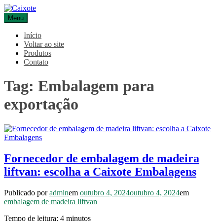
Pular
para
Menu
Caixote
Blog – Caixote
o
conteúdo
Início
Voltar ao site
Produtos
Contato
Tag:
Embalagem para
exportação
Fornecedor de embalagem de madeira
liftvan: escolha a Caixote Embalagens
Publicado por
admin
em
outubro 4, 2024
outubro 4, 2024
em
embalagem de madeira liftvan
Tempo de leitura:
4
minutos