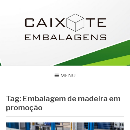
Pular
para
o
conteúdo
CAIXOTE
Blog – Caixote
MENU
Tag:
Embalagem de madeira em
promoção