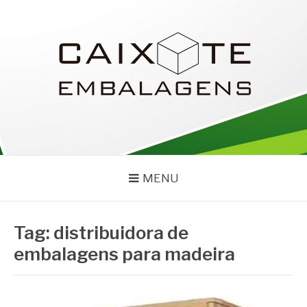
Pular
para
o
conteúdo
CAIXOTE
Blog – Caixote
MENU
Tag:
distribuidora de
embalagens para madeira