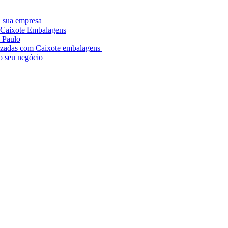
a sua empresa
a Caixote Embalagens
 Paulo
alizadas com Caixote embalagens
 o seu negócio