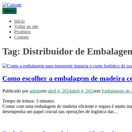
Pular
para
Menu
Caixote
Blog – Caixote
o
conteúdo
Início
Voltar ao site
Produtos
Contato
Tag:
Distribuidor de Embalage
Como escolher a embalagem de madeira cer
Publicado por
admin
em
abril 4, 2024
abril 4, 2024
em
Embalagens de 
Tempo de leitura:
3
minutos
Contar com uma embalagem de madeira eficiente e segura é muito imp
desempenha um papel crucial nas operações de logística das…