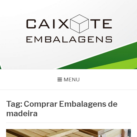
Pular
para
o
conteúdo
CAIXOTE
Blog – Caixote
MENU
Tag:
Comprar Embalagens de
madeira