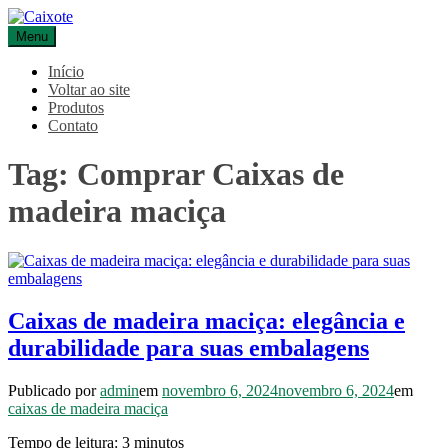
Pular
para
Menu
Caixote
Blog – Caixote
o
conteúdo
Início
Voltar ao site
Produtos
Contato
Tag:
Comprar Caixas de
madeira maciça
Caixas de madeira maciça: elegância e
durabilidade para suas embalagens
Publicado por
admin
em
novembro 6, 2024
novembro 6, 2024
em
caixas de madeira maciça
Tempo de leitura:
3
minutos