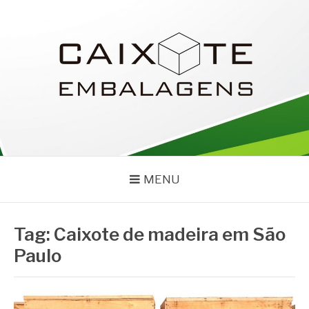
Pular
para
o
conteúdo
CAIXOTE
Blog – Caixote
MENU
Tag:
Caixote de madeira em São
Paulo