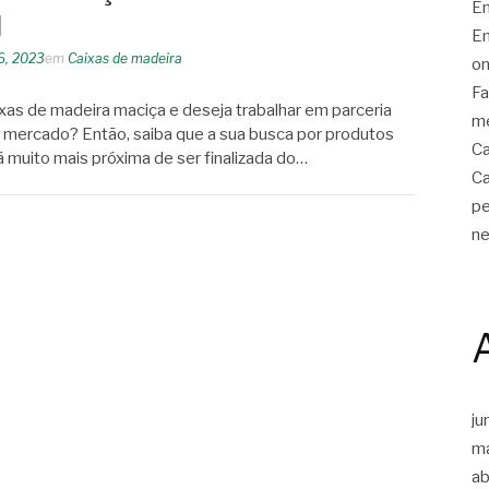
E
l
Em
6, 2023
em
Caixas de madeira
on
Fa
xas de madeira maciça e deseja trabalhar em parceria
me
o mercado? Então, saiba que a sua busca por produtos
Ca
tá muito mais próxima de ser finalizada do…
Ca
pe
ne
ju
m
ab