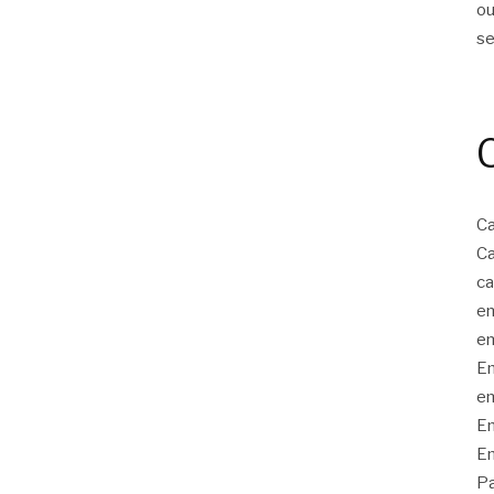
ou
s
Ca
Ca
ca
em
em
Em
em
En
En
Pa