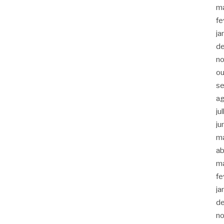
m
fe
ja
d
n
ou
s
a
ju
ju
m
ab
m
fe
ja
d
n