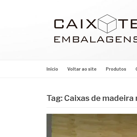
Pular
para
o
conteúdo
CAIXOTE
Blog – Caixote
Início
Voltar ao site
Produtos
Tag:
Caixas de madeira