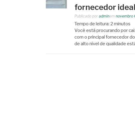
fornecedor idea
Publicado por
admin
em
novembro 
Tempo de leitura:
2
minutos
Você está procurando por cai
com o principal fornecedor d
de alto nível de qualidade es