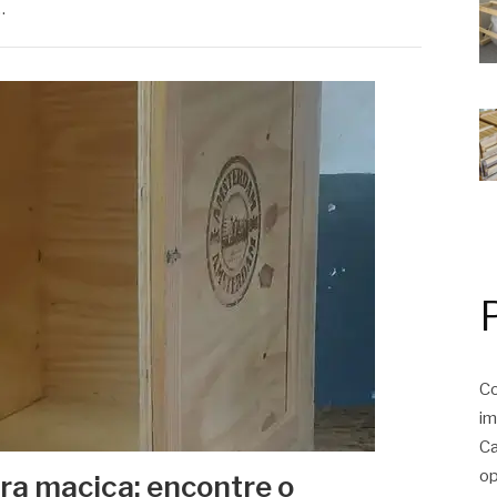
…
Co
im
Ca
op
ra maciça: encontre o