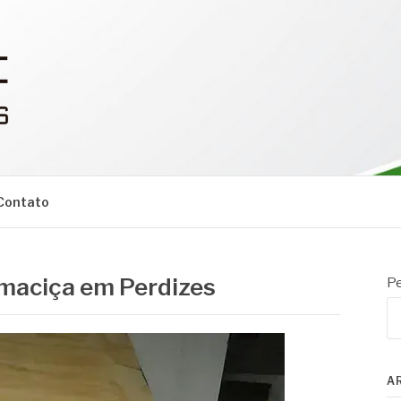
Contato
 maciça em Perdizes
Pe
A